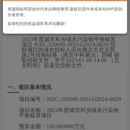
您当前未登录！建议登陆后购买，可保存购买订单
资源除标明原创外均来自网络整理,版权归原作者或本站特约原创
作者所有。
如侵犯到您权益请联系本站删除!
项目概况
2023年度城市和乡镇水污染物平衡核算
项目
JSZC-320000-JSSJ-G2024-0029
招
标项目的潜在投标人应在
南京市北京西
路2号倍格硅巷（南京中科紫台）四楼
获
取招标文件，并于
2025-01-09 14:00
（北
京时间）前递交投标文
件。
一、项目基本情况
项目编号：
JSZC-320000-JSSJ-G2024-0029
项目名称：
2023年度城市和乡镇水污染物
平衡核算项目
预算金额：
150.000000万元