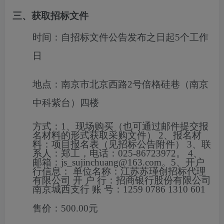
三、获取招标文件
时间：
自招标文件公告发布之日起5个工作
日
地点：
南京市北京西路2号倍格硅巷（南京
中科紫台）四楼
方式：
1、现场购买（也可通过邮件提交报
名材料的形式获取采购文件） 2、报名材
料：项目报名表（见招标公告附件） 3、联
系人：郑工，电话：025-86723972。 4、
邮箱：js_sujinchuang@163.com。5、开户
行信息： 单位名称：江苏苏瑾创招标代理
有限公司 开 户 行：招商银行股份有限公司
南京城西支行 账 号：1259 0786 1310 601
售价：
500.00元