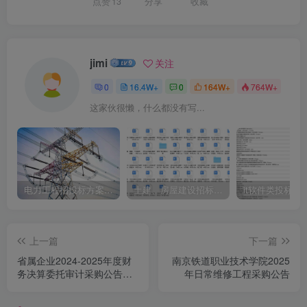
点赞
13
分享
收藏
jimi
关注
0
16.4W+
0
164W+
764W+
这家伙很懒，什么都没有写...
电力工程招投标方案模板
土建、房屋建设招标文件标书模板
it软件类投标书
上一篇
下一篇
省属企业2024-2025年度财
南京铁道职业技术学院2025
务决算委托审计采购公告
年日常维修工程采购公告
(二)