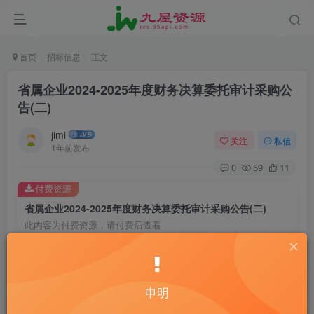
首页
招标信息
正文
省属企业2024-2025年度财务决算委托审计采购公
告(二)
jimi
关注
私信
1年前发布
0
59
11
付费资源
省属企业2024-2025年度财务决算委托审计采购公告(二)
此内容为付费资源，请付费后查看
20
￥
10
2
黄金会员
￥
钻石会员
￥
申明
立即购买