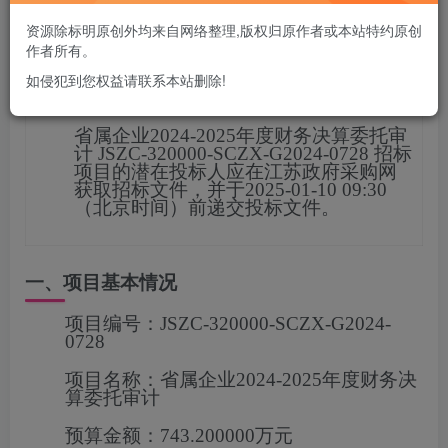
您当前未登录！建议登陆后购买，可保存购买订单
资源除标明原创外均来自网络整理,版权归原作者或本站特约原创
作者所有。
如侵犯到您权益请联系本站删除!
项目概况
省属企业2024-2025年度财务决算委托审
计
JSZC-320000-SCZX-G2024-0728
招标
项目的潜在投标人应在
江苏政府采购网
获取招标文件，并于
2025-01-10 09:30
（北京时间）前递交投标文
件。
一、项目基本情况
项目编号：
JSZC-320000-SCZX-G2024-
0728
项目名称：
省属企业2024-2025年度财务决
算委托审计
预算金额：
743.200000万元