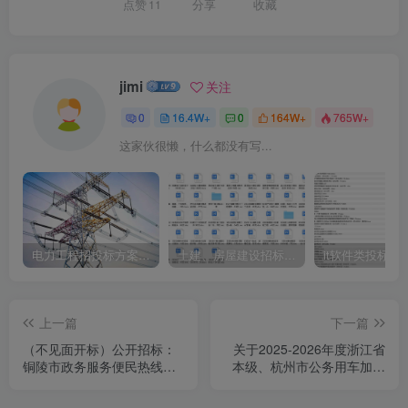
点赞
11
分享
收藏
jimi
关注
0
16.4W+
0
164W+
765W+
这家伙很懒，什么都没有写...
电力工程招投标方案模板
土建、房屋建设招标文件标书模板
it软件类投标书
上一篇
下一篇
（不见面开标）公开招标：
关于2025-2026年度浙江省
铜陵市政务服务便民热线运
本级、杭州市公务用车加油
营服务项目招标公告
服务开放式框架协议采购项
目的征集公告[杭州市公共资