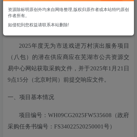
您当前未登录！建议登陆后购买，可保存购买订单
资源除标明原创外均来自网络整理,版权归原作者或本站特约原创
作者所有。
如侵犯到您权益请联系本站删除!
项目概况
2025年度无为市送戏进万村演出服务项目
（八包）
的潜在供应商应在芜湖市公共资源交
易中心网站获取采购文件，
并于
2025
年
1
月
21
日
9点15分
（北京时间）前提交响应文件。
一、项目基本情况
项目编号：
WH09CG2025FW535608
（政府
采购任务书编号：
FS34022520250001号）