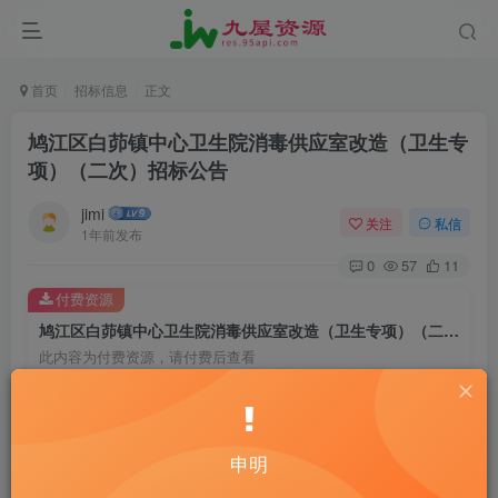
首页
招标信息
正文
鸠江区白茆镇中心卫生院消毒供应室改造（卫生专
项）（二次）招标公告
jimi
关注
私信
1年前发布
0
57
11
付费资源
鸠江区白茆镇中心卫生院消毒供应室改造（卫生专项）（二次）招标公告
此内容为付费资源，请付费后查看
20
￥
10
免费
黄金会员
￥
钻石会员
申明
立即购买