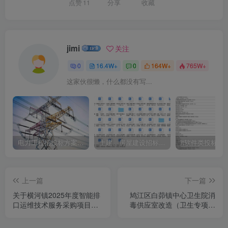
点赞
11
分享
收藏
jimi
关注
0
16.4W+
0
164W+
765W+
这家伙很懒，什么都没有写...
电力工程招投标方案模板
土建、房屋建设招标文件标书模板
it软件类投标书
上一篇
下一篇
关于横河镇2025年度智能排
鸠江区白茆镇中心卫生院消
口运维技术服务采购项目的
毒供应室改造（卫生专项）
公开招标公告[宁波弘正工程
（二次）招标公告
咨询有限公司]