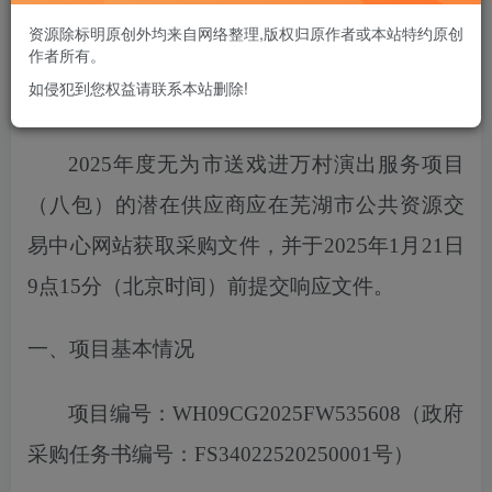
您当前未登录！建议登陆后购买，可保存购买订单
资源除标明原创外均来自网络整理,版权归原作者或本站特约原创
作者所有。
如侵犯到您权益请联系本站删除!
项目概况
2025年度无为市送戏进万村演出服务项目
（八包）
的潜在供应商应在芜湖市公共资源交
易中心网站获取采购文件，
并于
2025
年
1
月
21
日
9点15分
（北京时间）前提交响应文件。
一、项目基本情况
项目编号：
WH09CG2025FW535608
（政府
采购任务书编号：
FS34022520250001号）