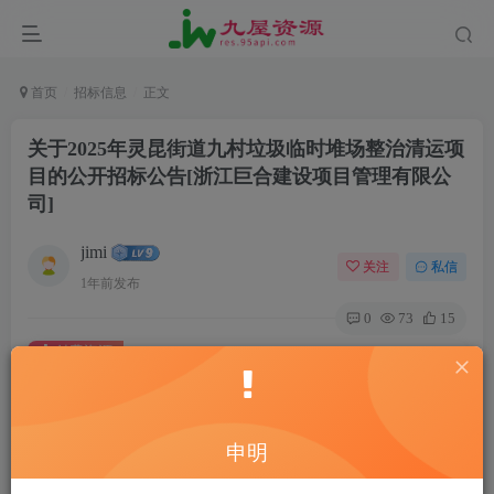
首页
招标信息
正文
关于2025年灵昆街道九村垃圾临时堆场整治清运项
目的公开招标公告[浙江巨合建设项目管理有限公
司]
jimi
关注
私信
1年前发布
0
73
15
付费资源
关于2025年灵昆街道九村垃圾临时堆场整治清运项目的公开招标公告[浙江巨合建设项目管理有限公司]
此内容为付费资源，请付费后查看
20
申明
￥