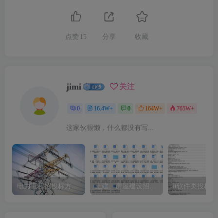
点赞
15
分享
收藏
jimi
关注
0
16.4W+
0
164W+
765W+
这家伙很懒，什么都没有写...
电力工程招投标方案模板
土建、房屋建设招标文件标书模板
it软件类投标