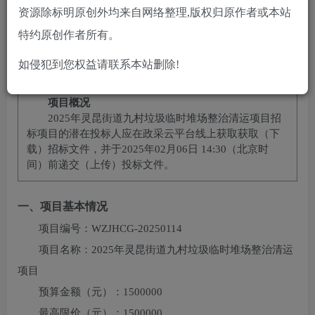
10
免费
黄金会员
￥
钻石会员
资源除标明原创外均来自网络整理,版权归原作者或本站
立即购买
特约原创作者所有。
您当前未登录！建议登陆后购买，可保存购买订单
如侵犯到您权益请联系本站删除!
项目概况
2025年灵昆街道九村垃圾临时堆场整治清运项目
招
标项目的潜在投标人应在
政采云平台线上获取
获取（下
载）招标文件，并于
2025年02月06日 14:30
（北京时
间）前递交（上传）投标文件。
一、项目基本情况
项目编号：
WZJHCG-20250114
项目名称：
2025年灵昆街道九村垃圾临时堆场整治清运
项目
预算金额（元）：
1500000
最高限价（元）：
1500000