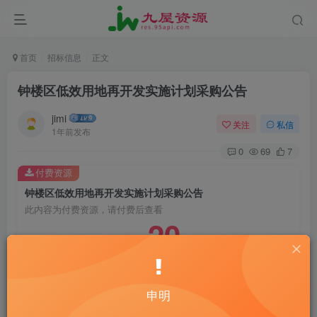
首页
招标信息
正文
钟楼区低效用地再开发实施计划采购公告
jimi
关注
私信
1年前发布
0
69
7
付费资源
钟楼区低效用地再开发实施计划采购公告
此内容为付费资源，请付费后查看
20
￥
10
免费
黄金会员
￥
钻石会员
立即购买
申明