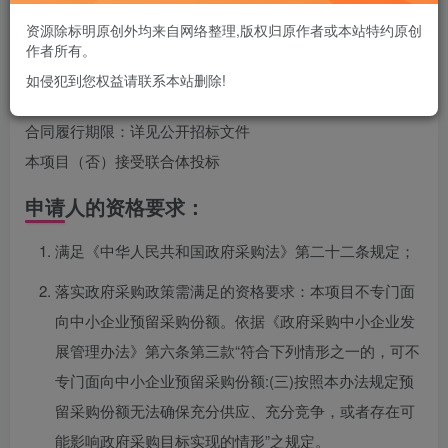
螺旋断层放射治疗系统采购项目（二次）
资源除标明原创外均来自网络整理,版权归原作者或本站特约原创
预算金额：01包：4100万元；
作者所有。
最高限价：01包：4100万元；
如侵犯到您权益请联系本站删除!
采购需求：详见公开招标文件
合同履行期限：详见公开招标文件
本项目（否）接受联合体投标
申请人的资格要求：
满足《中华人民共和国政府采购法》第二十二条规定；
落实政府采购政策需满足的资格要求：本项目不专门面
向中小企业预留采购份额。依据《政府采购中小企业发
展管理办法》第六条第三款“符合下列情形之一的，可不
专门面向中小企业预留采购份额:(三)按照本办法规定预
留采购份额无法确保充分供应、充分竞争，或者存在可
能影响政府采购目标实现的情形”之规定。