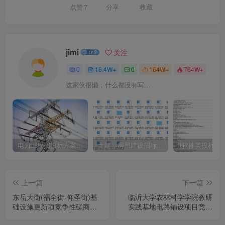
点赞
7
分享
收藏
jimi
关注
0
16.4W+
0
164W+
764W+
这家伙很懒，什么都没有写...
电力工程招投标方案模板
土建、房屋建设招标文件标书模板
it软件类投标书
上一篇
下一篇
东岳大街(福全街-仰圣街)基
临沂大学农林科学学院教研
础设施更新项竞争性磋商公
实践基地电路铺设项目竞争
告
性磋商公告