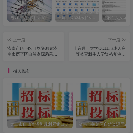
电力工程招投标方案模板
土建、房屋建设招标文件标书模板
it软件类投标书
上一篇
下一篇
济南市历下区自然资源局济
山东理工大学CCJJJB成人高
南市历下区自然资源局采购
等教育新生入学资格复查人
2026年度引水上山工程日常
证识别和信息确认技术服务
维护运营服务竞争性磋商公
竞争性磋商公告
相关推荐
告
龙口市自然资源和规划局龙口市2025年土地征收成片开发方案编制项目竞争性磋商公告