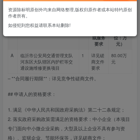
– **最高限价**：72.251595万元
资源除标明原创外均来自网络整理,版权归原作者或本站特约原创
作者所有。
如侵犯到您权益请联系本站删除!
标
标的名称
数
简要技
本包预算
的
量
术需求
金额（单
或服务
位：万
要求
元）
A
临沂市公安局交通管理支队
1
详见磋
80.00万
河东区大队辖区内护栏等交
商文件
元
通设施维修更换项目
要求
– **合同履行期限**：详见竞争性磋商文件。
## 申请人的资格要求：
1. 满足《中华人民共和国政府采购法》第二十二条规定；
2. 落实政府采购政策需满足的资格要求：中小企业（本项目
专门面向中小微企业采购，大型及以上企业不具有参与资
格）、监狱企业、节能环保等，详见磋商文件；