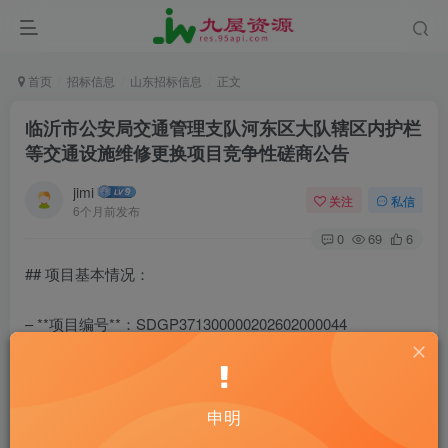
首页
招标信息
山东招标信息
正文
临沂市公安局交通管理支队河东区大队辖区内护栏
等交通设施维修更换项目竞争性磋商公告
jimi
关注
私信
6个月前发布
0
69
6
## 项目基本情况：
– **项目编号**：SDGP371300000202602000044
– **项目名称**：临沂市公安局交通管理支队河东区大队辖区
内护栏等交通设施维修更换项目
– **采购方式**：竞争性磋商
申明
– **预算金额**：80.00万元