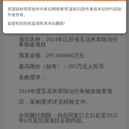
资源除标明原创外均来自网络整理,版权归原作者或本站特约原创
一、项目基本情况
作者所有。
如侵犯到您权益请联系本站删除!
项目编号：
JSZC-320000-JCEC-G2024-
0553
项目名称：
2024年江苏省互花米草除治任
务验收项目
预算金额：
295.000000万元
最高限价（如有）：
295万元人民币
采购需求：
2024
年度互花米草除治任务验收核查项
目，
采购需求详见招标文件。
合同履行期限：
自合同签订之日起至2025
年8月底完成项目全部内容。