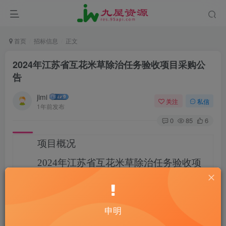
首页
招标信息
正文
2024年江苏省互花米草除治任务验收项目采购公
告
jimi
关注
私信
1年前发布
0
85
6
项目概况
2024年江苏省互花米草除治任务验收项
目
JSZC-320000-JCEC-G2024-0553
招标
项目的潜在投标人应在
e 交易平台
（http://www.ejy365.com）
获取招标文
件，并于
2024-12-30 14:30
（北京时间）
前递交投标文
件。
申明