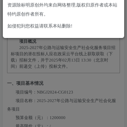
10
免费
黄金会员
￥
钻石会员
资源除标明原创外均来自网络整理,版权归原作者或本站
立即购买
特约原创作者所有。
您当前未登录！建议登陆后购买，可保存购买订单
如侵犯到您权益请联系本站删除!
项目概况
2025-2027年公路与运输安全生产社会化服务项目
招
标项目的潜在投标人应在
政采云平台线上获取
获取（下
载）招标文件，并于
2025年02月13日 13:30
（北京时
间）前递交（上传）投标文件。
一、项目基本情况
项目编号：
NBGJ2024-CG0123
项目名称：
2025-2027年公路与运输安全生产社会化服
务项目
预算金额（元）：
1200000
最高限价（元）：
/