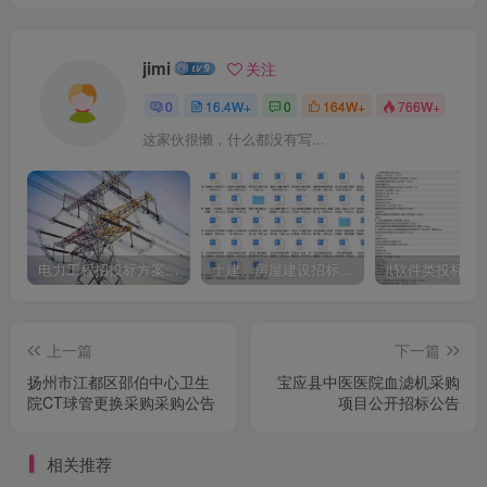
jimi
关注
0
16.4W+
0
164W+
766W+
这家伙很懒，什么都没有写...
电力工程招投标方案模板
土建、房屋建设招标文件标书模板
it软件类投标书
上一篇
下一篇
扬州市江都区邵伯中心卫生
宝应县中医医院血滤机采购
院CT球管更换采购采购公告
项目公开招标公告
相关推荐