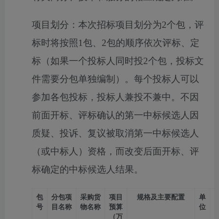
项目划分：本次招标项目划分为
2
个包
，
评
标时将按照
1包、2包的顺序依次
评标、定
标
（如果一个投标人同时投
2
个包，
投标文
件需要
分包
单独编制）
。
每个投标人可以
参加
各
包投标
，
投标人兼
投不
兼中
。
不因
前面开标、评标确认的第一中标候选人因
质疑、投诉、复议被取消第一中标候选人
（或中标人）资格，而改变后面开标、评
标确定的中标候选人结果。
包
分包项
采购
货
项目
规格
及主要配置
单
号
目名称
物名称
预算
位
（万