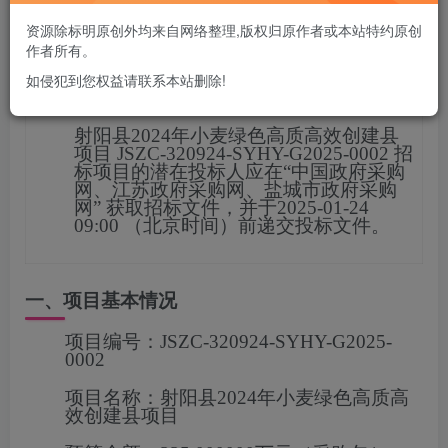
您当前未登录！建议登陆后购买，可保存购买订单
资源除标明原创外均来自网络整理,版权归原作者或本站特约原创
作者所有。
如侵犯到您权益请联系本站删除!
项目概况
射阳县2024年小麦绿色高质高效创建县
项目
JSZC-320924-SYHY-G2025-0002
招
标项目的潜在投标人应在
“中国政府采购
网、江苏政府采购网、盐城市政府采购
网”
获取招标文件，并于
2025-01-24
09:00
（北京时间）前递交投标文
件。
一、项目基本情况
项目编号：
JSZC-320924-SYHY-G2025-
0002
项目名称：
射阳县2024年小麦绿色高质高
效创建县项目