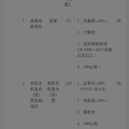
元）
1
尿素
采
尿素
115
1、
含氮量
≥46%；
吨
≥
购项目
2、大颗粒；
3、达到国家标准
GB 2440—2017合格
品及以上；
4、
50Kg
/
袋；
2
有机无
有机无
22
0
1、
总养分
≥4
0
%
吨
≥
机
复合
机
复合
（N:P:K=
28
:
4
:
8
）；
（混）
（混）
肥
采购
肥
2、有机质≥10%；
项目
3、
颗粒状；
4、
50Kg
/
袋
。