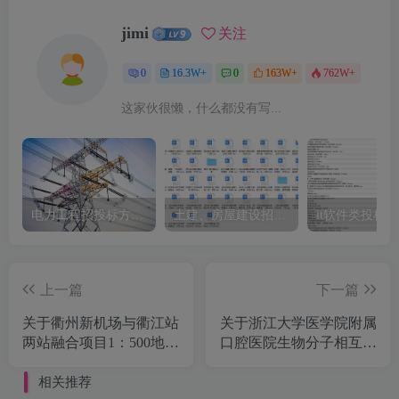
jimi
关注
0
16.3W+
0
163W+
762W+
这家伙很懒，什么都没有写...
电力工程招投标方案模板
土建、房屋建设招标文件标书模板
it软件类投标
上一篇
下一篇
关于衢州新机场与衢江站
关于浙江大学医学院附属
两站融合项目1：500地形
口腔医院生物分子相互作
图测绘项目的公开招标公
用分析系统等设备一批的
告[浙江五石中正工程咨
公开招标公告[浙江省国
相关推荐