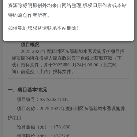
10
2
黄金会员
￥
钻石会员
￥
资源除标明原创外均来自网络整理,版权归原作者或本站
立即购买
特约原创作者所有。
您当前未登录！建议登陆后购买，可保存购买订单
如侵犯到您权益请联系本站删除!
项目概况
2025-2027年度鄞州区东部新城水秀设施养护项目
招
标项目的潜在投标人应在
政采云平台线上获取
获取（下
载）招标文件，并于
2025年01月24日 09:00
（北京时
间）前递交（上传）投标文件。
一、项目基本情况
项目编号：
SZJS2024183G
项目名称：
2025-2027年度鄞州区东部新城水秀设施养
护项目
预算金额（元）：
1781600
最高限价（元）：
1777245