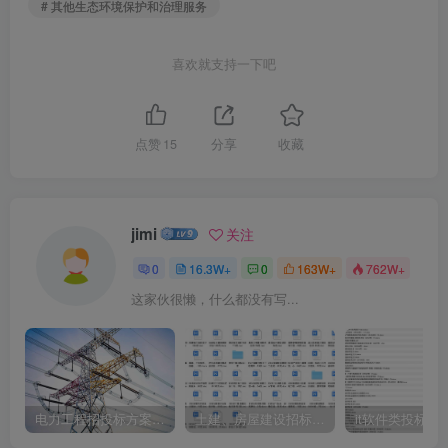
# 其他生态环境保护和治理服务
喜欢就支持一下吧
点赞
15
分享
收藏
jimi
关注
0
16.3W+
0
163W+
762W+
这家伙很懒，什么都没有写...
电力工程招投标方案模板
土建、房屋建设招标文件标书模板
it软件类投标书