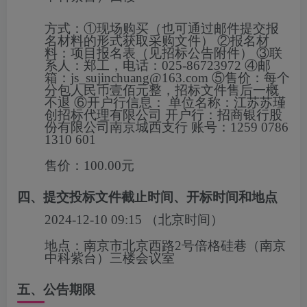
方式：
①现场购买（也可通过邮件提交报
名材料的形式获取采购文件） ②报名材
料：项目报名表（见招标公告附件） ③联
系人：郑工，电话：025-86723972 ④邮
箱：js_sujinchuang@163.com ⑤售价：每个
分包人民币壹佰元整，招标文件售后一概
不退 ⑥开户行信息： 单位名称：江苏苏瑾
创招标代理有限公司 开户行：招商银行股
份有限公司南京城西支行 账号：1259 0786
1310 601
售价：
100.00元
四、提交投标文件截止时间、开标时间和地点
2024-12-10 09:15
（北京时间）
地点：
南京市北京西路2号倍格硅巷（南京
中科紫台）三楼会议室
五、公告期限