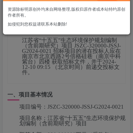
您当前未登录！建议登陆后购买，可保存购买订单
资源除标明原创外均来自网络整理,版权归原作者或本站特约原创
作者所有。
如侵犯到您权益请联系本站删除!
项目概况
江苏省“十五五”生态环境保护规划编制
（含前期研究）项目
JSZC-320000-JSSJ-
G2024-0021
招标项目的潜在投标人应在
南京市北京西路2号倍格硅巷（南京中科
紫台）四楼
获取招标文件，并于
2024-
12-10 09:15
（北京时间）前递交投标文
件。
一、项目基本情况
项目编号：
JSZC-320000-JSSJ-G2024-0021
项目名称：
江苏省“十五五”生态环境保护规
划编制（含前期研究）项目