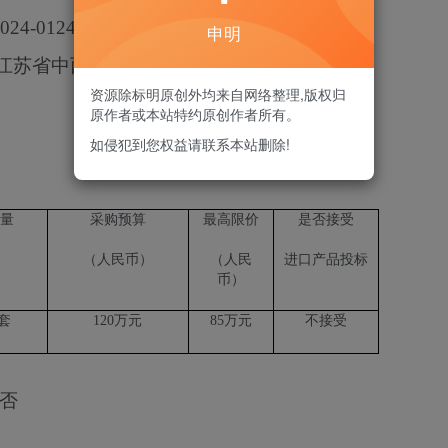
024-0124
申明
江苏省中西医结合医院）高级模拟人采购项目
资源除标明原创外均来自网络整理,版权归
原作者或本站特约原创作者所有。
如侵犯到您权益请联系本站删除!
量
采购预算
最高限价
是否接受
（人民币）
（人民
进口产品投标
币）
套
120
万元
85
万元
不接受
否