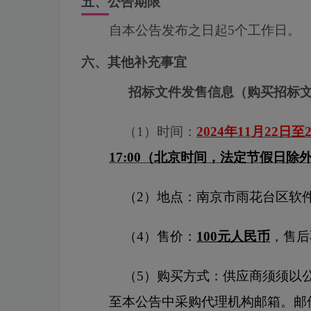
五、公告期限
自本公告发布之日起5个工作日。
六、其他补充事宜
招标文件发售信息（购买招标
（
1
）时间：
2024
年
11
月
22
日至
17:00
（北京时间，法定节假日除
（
2
）地点：南京市雨花台区软
（
4
）售价：
100
元人民币
，
售后
（
5
）购买方式：
供应商须须以
至本公告中采购代理机构邮箱。邮