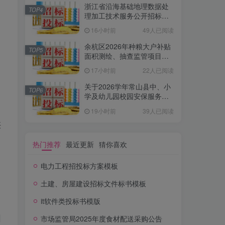
浙江省沿海基础地理数据处
TOP4
理加工技术服务公开招标公
告
16小时前
49人已阅读
余杭区2026年种粮大户补贴
TOP5
面积测绘、抽查监管项目的
公开招标公告
17小时前
22人已阅读
关于2026学年常山县中、小
TOP6
学及幼儿园校园安保服务项
目的公开招标公告[衢州市公
19小时前
39人已阅读
共资源交易常山分中心]
供
热门推荐
最近更新
猜你喜欢
电力工程招投标方案模板
土建、房屋建设招标文件标书模板
it软件类投标书模版
市场监管局2025年度食材配送采购公告
明