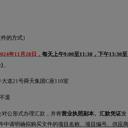
文件的方式）
2024
年
11
月
28
日，
每天上午
9:00
至
11:30
，下午
13:30
至
外）
件大道
21
号舜天集团
C
座
110
室
不退
公对公形式办理汇款，并将
营业执照副本、汇款凭证
发
件中请明确拟购买文件的
项目名称、项目编号、供应