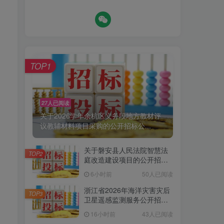
TOP1
27人已阅读
关于2026学年余杭区义务段地方教材评
议教辅材料项目采购的公开招标公...
关于磐安县人民法院智慧法
TOP2
庭改造建设项目的公开招标
公告[金华市政府采购中心磐
6小时前
50人已阅读
安县分中心]
浙江省2026年海洋灾害灾后
TOP3
卫星遥感监测服务公开招标
公告
16小时前
43人已阅读