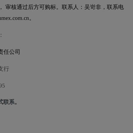
，
审核通过后方可购标。
联系人：吴岢非，联系电
mex.com.cn
。
：
责任公司
支行
95
式联系。