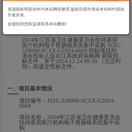
您当前未登录！建议登陆后购买，可保存购买订单
资源除标明原创外均来自网络整理,版权归原作者或本站特约原创
作者所有。
如侵犯到您权益请联系本站删除!
项目概况
2024年江苏省卫生健康委员会扶持基层
医疗机构电子胃肠镜系统集中采购
JSZC-
320000-SCZX-G2024-0669
招标项目的
潜在投标人应在
江苏政府采购网
获取招
标文件，并于
2024-12-24 09:30
（北京时
间）前递交投标文
件。
一、项目基本情况
项目编号：
JSZC-320000-SCZX-G2024-
0669
项目名称：
2024年江苏省卫生健康委员会
扶持基层医疗机构电子胃肠镜系统集中采
购