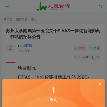
首页
招标信息
正文
苏州大学附属第一医院关于PIVAS一体化智能排药
工作站的招标公告
jimi
关注
私信
1年前发布
0
83
15
项目概况
PIVAS一体化智能排药工作站
JSZC-
320000-SZWK-G2024-0427
招标项目的
潜在投标人应在
苏州市干将西路1296号
（深业姑苏中心）1幢17层
获取招标文
件，并于
2024-12-19 14:30
（北京时间）
前递交投标文
件。
申明