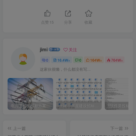
点赞
15
分享
收藏
jimi
关注
0
16.4W+
0
164W+
764W+
这家伙很懒，什么都没有写...
电力工程招投标方案模板
土建、房屋建设招标文件标书模板
it软件类投标书
上一篇
下一篇