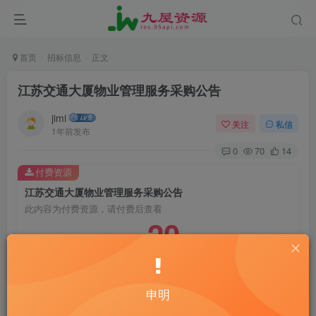
首页
招标信息
正文
江苏交通大厦物业管理服务采购公告
jimi
关注
私信
1年前发布
0
70
14
付费资源
江苏交通大厦物业管理服务采购公告
此内容为付费资源，请付费后查看
20
￥
10
2
黄金会员
￥
钻石会员
￥
立即购买
申明