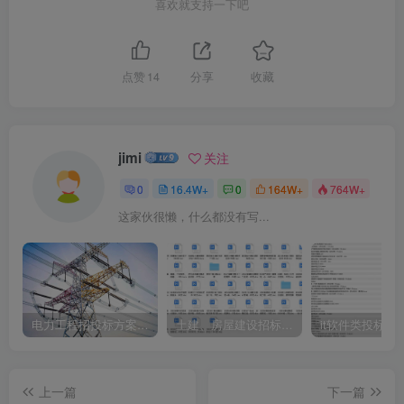
喜欢就支持一下吧
点赞
14
分享
收藏
jimi
关注
0
16.4W+
0
164W+
764W+
这家伙很懒，什么都没有写...
电力工程招投标方案模板
土建、房屋建设招标文件标书模板
it软件类投标书
上一篇
下一篇