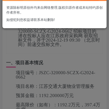
您当前未登录！建议登陆后购买，可保存购买订单
资源除标明原创外均来自网络整理,版权归原作者或本站特约原创
作者所有。
项目概况
如侵犯到您权益请联系本站删除!
江苏交通大厦物业管理服务
JSZC-
320000-SCZX-G2024-0662
招标项目的
潜在投标人应在
江苏政府采购网
获取招
标文件，并于
2024-12-19 09:30
（北京时
间）前递交投标文
件。
一、项目基本情况
项目编号：
JSZC-320000-SCZX-G2024-
0662
项目名称：
江苏交通大厦物业管理服务
预算金额：
1192.200000万元
最高限价（如有）：
1192.2万元，397.4万