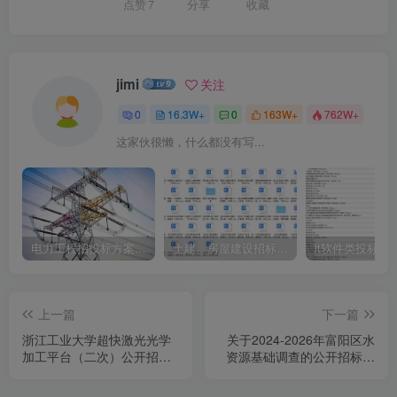
点赞
7
分享
收藏
jimi
关注
0
16.3W+
0
163W+
762W+
这家伙很懒，什么都没有写...
电力工程招投标方案模板
土建、房屋建设招标文件标书模板
it软件类投标书
上一篇
下一篇
浙江工业大学超快激光光学
关于2024-2026年富阳区水
加工平台（二次）公开招标
资源基础调查的公开招标公
公告
告[苏世建设管理集团有限公
司]