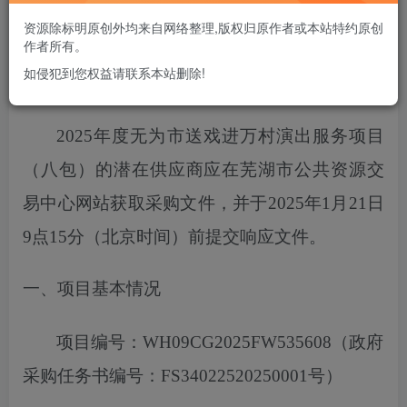
您当前未登录！建议登陆后购买，可保存购买订单
资源除标明原创外均来自网络整理,版权归原作者或本站特约原创
作者所有。
如侵犯到您权益请联系本站删除!
项目概况
2025年度无为市送戏进万村演出服务项目
（八包）
的潜在供应商应在芜湖市公共资源交
易中心网站获取采购文件，
并于
2025
年
1
月
21
日
9点15分
（北京时间）前提交响应文件。
一、项目基本情况
项目编号：
WH09CG2025FW535608
（政府
采购任务书编号：
FS34022520250001号）