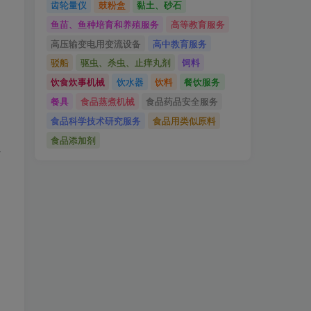
齿轮量仪
鼓粉盒
黏土、砂石
鱼苗、鱼种培育和养殖服务
高等教育服务
高压输变电用变流设备
高中教育服务
驳船
驱虫、杀虫、止痒丸剂
饲料
饮食炊事机械
饮水器
饮料
餐饮服务
餐具
食品蒸煮机械
食品药品安全服务
食品科学技术研究服务
食品用类似原料
食品添加剂
定