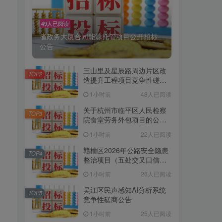
49人已阅读
省政务大厦合同能源托管项目公开招标
公告
三山里及星辰路周边片区改
TOP2
造提升工程项目竞争性磋商
公告
1小时前
48人已阅读
关于杭州市临平区人民检察
TOP3
院食堂劳务外包项目的公开
招标公告[杭州三合招标代理
1小时前
22人已阅读
，
有限公司]
赣榆区2026年公路安全隐患
TOP4
整治项目（五处交叉口信号
：
灯安装项目）采购公告
1小时前
26人已阅读
吴江区民声感知AI分析系统
TOP5
竞争性磋商公告
1小时前
25人已阅读