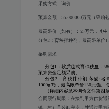
采购方式：
询价
预算金额：
55.000000万元（采购包
最高限价（如有）：
55万元，其中
分包2：育秧拌种剂，最高限单价13
采购需求：
分包
1
：软质毯式育秧秧盘，
58
预算资金足额采购。
分包
2
：育秧拌种剂 苯醚·咯
1000g/
瓶，最高限单价
130
元
/
瓶，
（详细内容见本询价文件第四
合同履行期限：
在接到甲方供货通
镇、村）且装卸完毕，并通过甲方