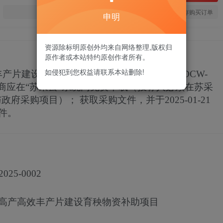
您当前未登录！建议登陆后购买，可保存购买订单
申明
资源除标明原创外均来自网络整理,版权归
原作者或本站特约原创作者所有。
如侵犯到您权益请联系本站删除!
效丰产片建设育秧物资补助项目
JSZC-320903-YDCW-
商应在
“苏采云”系统内免费下载（投标人必须在苏采
与政府采购项目）；
获取采购文件，并于
2025-01-21
件。
2025-0002
色高产高效丰产片建设育秧物资补助项目