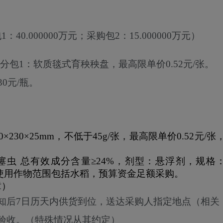
1：40.000000万元；采购包2：15.000000万元）
 分包1：软质毯式育秧秧盘，最高限单价0.52元/张。
0元/瓶。
0
×
230
×
25mm
，不低于
45g/
张，最高限单价
0.52
元
/
张
·噻虫 总有效成分含量
≥24%
，剂型：悬浮剂，规格
使用作物范围包括水稻，预算资金足额采购。
章）
知后7日历天内供货到位，送达采购人指定地点（相关
验收。（特殊情况从其约定）