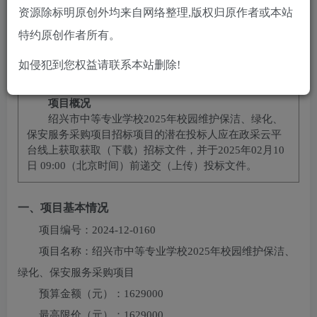
10
免费
黄金会员
￥
钻石会员
资源除标明原创外均来自网络整理,版权归原作者或本站
立即购买
特约原创作者所有。
您当前未登录！建议登陆后购买，可保存购买订单
如侵犯到您权益请联系本站删除!
项目概况
绍兴市中等专业学校2025年校园维护保洁、绿化、
保安服务采购项目
招标项目的潜在投标人应在
政采云平
台线上获取
获取（下载）招标文件，并于
2025年02月10
日 09:00
（北京时间）前递交（上传）投标文件。
一、项目基本情况
项目编号：
2024-12-0160
项目名称：
绍兴市中等专业学校2025年校园维护保洁、
绿化、保安服务采购项目
预算金额（元）：
1629000
最高限价（元）：
1629000