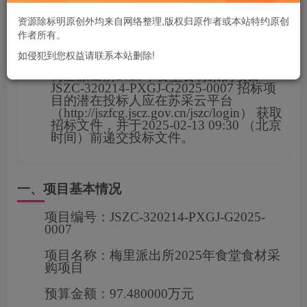
您当前未登录！建议登陆后购买，可保存购买订单
资源除标明原创外均来自网络整理,版权归原作者或本站特约原创
作者所有。
项目概况
如侵犯到您权益请联系本站删除!
梅里派出所2025年食堂食材采购项目
JSZC-320214-PXGJ-G2025-0007
招标项
目的潜在投标人应在
苏采云平台
（http://jszfcg.jscz.gov.cn/jszc/login）
获取
招标文件，并于
2025-02-13 09:30
（北京
时间）前递交投标文
件。
一、项目基本情况
项目编号：
JSZC-320214-PXGJ-G2025-
0007
项目名称：
梅里派出所2025年食堂食材采
购项目
预算金额：
97.480000万元