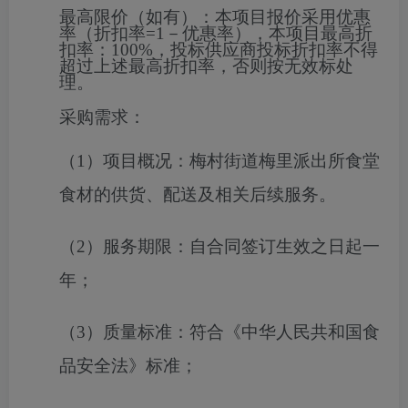
最高限价（如有）：
本项目报价采用优惠
率（折扣率=1－优惠率），本项目最高折
扣率：100%，投标供应商投标折扣率不得
超过上述最高折扣率，否则按无效标处
理。
采购需求：
（1）
项目概况：
梅村街道梅里派出所食堂
食材的供货、配送及相关后续服务。
（2）
服务期限：
自合同签订生效之日起
一
年
；
（
3
）
质量标准
：
符合《中华人民共和国食
品安全法》标准
；