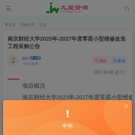
首页
招标信息
正文
南京财经大学2025年-2027年度零星小型维修改造
工程采购公告
jimi
关注
私信
1年前发布
0
42
11
项目概况
南京财经大学2025年-2027年度零星小型维
320000-NJJC-G2024-0154
招标项目的潜在投
程项目管理有限公司（南京市建邺区云龙山路
写字楼1栋29楼）现场获取磋商文件或供应
往报名平台：
http://119.45.145.115/NJJCBaoMing/company/v
申明
进行免费注册，注册时信息须真实有效。
获