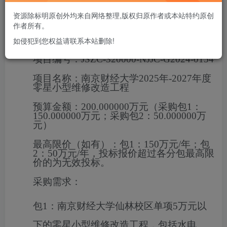
2024-12-19 14:30
（北京时间）前递交投标
资源除标明原创外均来自网络整理,版权归原作者或本站特约原创
作者所有。
一、项目基本情况
如侵犯到您权益请联系本站删除!
项目编号：
JSZC-320000-NJJC-G2024-0154
项目名称：
南京财经大学2025年-2027年度
零星小型维修改造工程
预算金额：
200.000000万元（采购包1：
150.000000万元；采购包2：50.000000万
元）
最高限价（如有）：
包1：150万元/年；包
2：50万元/年，投标报价超过各分包最高限
价的为无效投标。
采购需求：
包1：南京财经大学仙林校区单项
5万元以
下的零星小型维修改造工程，包括水电、