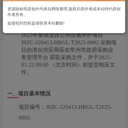
您当前未登录！建议登陆后购买，可保存购买订单
资源除标明原创外均来自网络整理,版权归原作者或本站特约原创
作者所有。
项目概况
如侵犯到您权益请联系本站删除!
2025年集镇道路公用设施养护项目
JSZC-320413-HRGL-T2025-0002
采购项
目的潜在供应商应在
常州市政府采购业
务管理平台
获取采购文件，并于
2025-
01-22 09:00
（北京时间）前提交响应文
件。
一、项目基本情况
项目编号：
JSZC-320413-HRGL-T2025-
0002