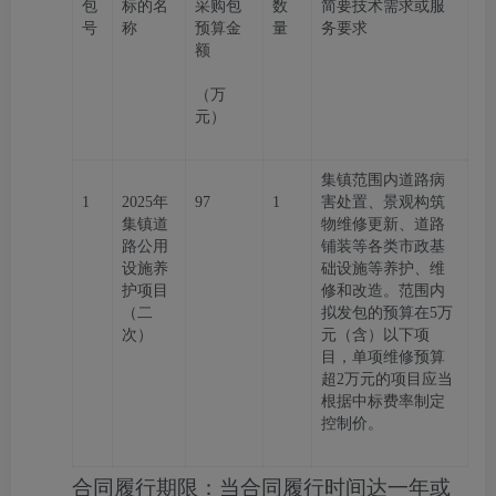
包
标的名
采购包
数
简要技术需求或服
号
称
预算金
量
务要求
额
（万
元）
集镇范围内道路病
1
2025年
97
1
害处置、景观构筑
集镇道
物维修更新、道路
路公用
铺装等各类市政基
设施养
础设施等养护、维
护项目
修和改造。范围内
（二
拟发包的预算在
5万
次）
元（含）以下项
目，单项维修预算
超2万元的项目应当
根据中标费率制定
控制价。
合同履行期限：
当合同履行时间达一年或