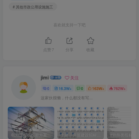
# 其他市政公用设施施工
喜欢就支持一下吧
点赞
7
分享
收藏
jimi
关注
0
16.3W+
0
163W+
762W+
这家伙很懒，什么都没有写...
电力工程招投标方案模板
土建、房屋建设招标文件标书模板
it软件类投标书