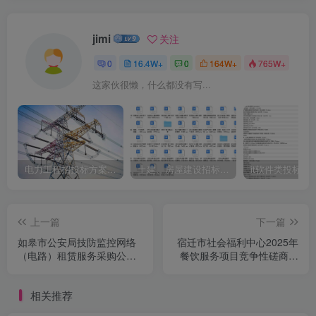
jimi
关注
0
16.4W+
0
164W+
765W+
这家伙很懒，什么都没有写...
电力工程招投标方案模板
土建、房屋建设招标文件标书模板
it软件类投标书
上一篇
下一篇
如皋市公安局技防监控网络
宿迁市社会福利中心2025年
（电路）租赁服务采购公告
餐饮服务项目竞争性磋商公
(二)
告
相关推荐