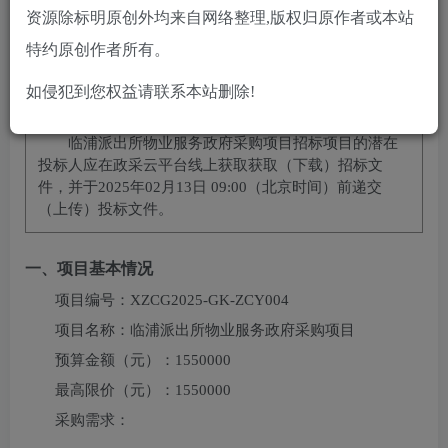
立即购买
资源除标明原创外均来自网络整理,版权归原作者或本站
特约原创作者所有。
您当前未登录！建议登陆后购买，可保存购买订单
如侵犯到您权益请联系本站删除!
项目概况
临浦派出所物业服务政府采购项目
招标项目的潜在
投标人应在
政采云平台线上获取
获取（下载）招标文
件，并于
2025年02月13日 09:00
（北京时间）前递交
（上传）投标文件。
一、项目基本情况
项目编号：
XZCG2025-GK-ZCY004
项目名称：
临浦派出所物业服务政府采购项目
预算金额（元）：
1550000
最高限价（元）：
1550000
采购需求：