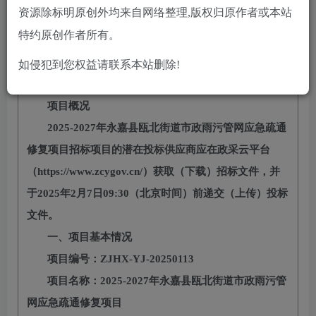
10
免费
黄金会员
￥
钻石会员
资源除标明原创外均来自网络整理,版权归原作者或本站
立即购买
特约原创作者所有。
您当前未登录！建议登陆后购买，可保存购买订单
如侵犯到您权益请联系本站删除!
项目概况
2025-2027年永嘉县瓯北街道市政雨污管网应急疏通
修复项目
招标项目的潜在
投标供应商
应在政采云平台
（
https://www.zcygov.cn/）获取（下载）招标文件，并
于
202
5
年
2
月
7
日
09:30（北京时间）前递交（上传）投标
文件。
一、项目基本情况
项目编号：
ZJHX-YJ-20250113
项目名称：
2025-2027年永嘉县瓯北街道市政雨污管
网应急疏通修复项目