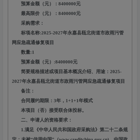
预算金额（元）：
8400000
元
最高限价（元）：
8400000
元
采购需求：
标项名称
:
2025-2027年永嘉县瓯北街道市政雨污管
网应急疏通修复项目
数量
:
1
预算金额（元）
:
8400000
元
简要规格描述或项目基本概况介绍、用途：
2025-
2027年永嘉县瓯北街道市政雨污管网应急疏通修复项目
备注：
合同履约期限：
3年
，
1+1+1
年
模式
本项目（否）接受联合体投标。
二、申请人的资格要求：
1.满足《中华人民共和国政府采购法》第二十二条规
定；未被“信用中国”（www.creditchina.gov.cn)、中国政