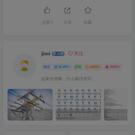
点赞
5
分享
收藏
jimi
关注
0
16.4W+
0
164W+
764W+
这家伙很懒，什么都没有写...
电力工程招投标方案模板
土建、房屋建设招标文件标书模板
it软件类投标