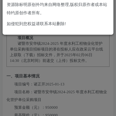
10
免费
黄金会员
￥
钻石会员
资源除标明原创外均来自网络整理,版权归原作者或本站
立即购买
特约原创作者所有。
您当前未登录！建议登陆后购买，可保存购买订单
如侵犯到您权益请联系本站删除!
项目概况
诸暨市安华镇2024-2025 年度水利工程物业化管护
单位采购项目
招标项目的潜在投标人应在
政采云平台线
上获取
（下载）招标文件，并于
2025年02月06日
14:30
（北京时间）前递交（上传）投标文件。
一、项目基本情况
项目编号：
诸正开2025-01-13
项目名称：
诸暨市安华镇2024-2025 年度水利工程物业
化管护单位采购项目
预算金额（元）：
950000
最高限价（元）：
950000