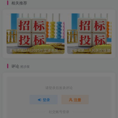
相关推荐
巢湖市城防站2025年度潜水泵返厂维护竞争性磋商公告[2025]
安徽
评论
抢沙发
请登录后发表评论
登录
注册
社交账号登录