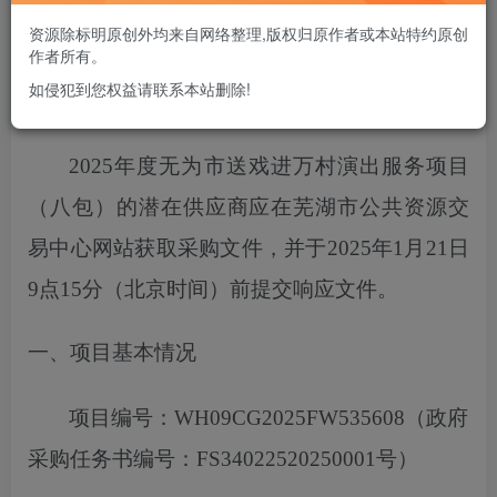
您当前未登录！建议登陆后购买，可保存购买订单
资源除标明原创外均来自网络整理,版权归原作者或本站特约原创
作者所有。
如侵犯到您权益请联系本站删除!
项目概况
2025年度无为市送戏进万村演出服务项目
（八包）
的潜在供应商应在芜湖市公共资源交
易中心网站获取采购文件，
并于
2025
年
1
月
21
日
9点15分
（北京时间）前提交响应文件。
一、项目基本情况
项目编号：
WH09CG2025FW535608
（政府
采购任务书编号：
FS34022520250001号）