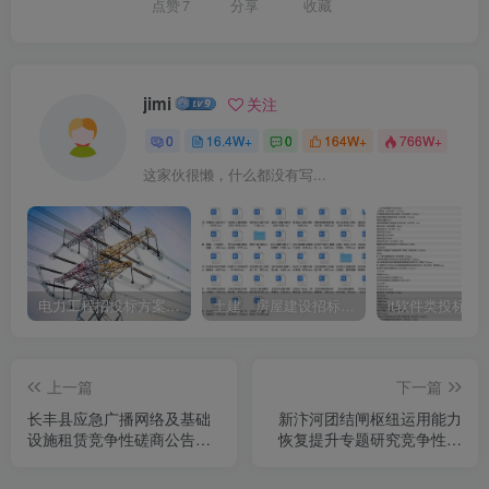
点赞
7
分享
收藏
jimi
关注
0
16.4W+
0
164W+
766W+
这家伙很懒，什么都没有写...
电力工程招投标方案模板
土建、房屋建设招标文件标书模板
it软件类投标书
上一篇
下一篇
长丰县应急广播网络及基础
新汴河团结闸枢纽运用能力
设施租赁竞争性磋商公告
恢复提升专题研究竞争性磋
[2025]
商公告[2025]