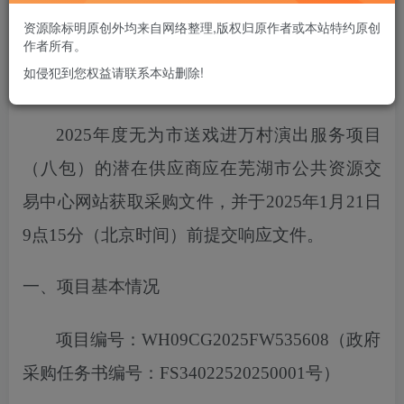
您当前未登录！建议登陆后购买，可保存购买订单
资源除标明原创外均来自网络整理,版权归原作者或本站特约原创
作者所有。
如侵犯到您权益请联系本站删除!
项目概况
2025年度无为市送戏进万村演出服务项目
（八包）
的潜在供应商应在芜湖市公共资源交
易中心网站获取采购文件，
并于
2025
年
1
月
21
日
9点15分
（北京时间）前提交响应文件。
一、项目基本情况
项目编号：
WH09CG2025FW535608
（政府
采购任务书编号：
FS34022520250001号）