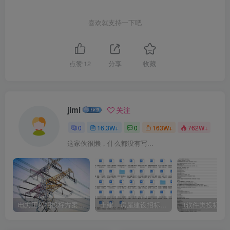
喜欢就支持一下吧
点赞
12
分享
收藏
jimi
关注
0
16.3W+
0
163W+
762W+
这家伙很懒，什么都没有写...
电力工程招投标方案模板
土建、房屋建设招标文件标书模板
it软件类投标书