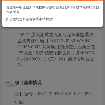
您当前未登录！建议登陆后购买，可保存购买订单
资源除标明原创外均来自网络整理,版权归原作者或本站特约原创
作者所有。
如侵犯到您权益请联系本站删除!
项目概况
2024年度太湖重要入湖河流营养盐通量
监测与评估项目
JSZC-320282-WXJH-
C2025-0003
采购项目的潜在供应商应在
“苏采云”系统
获取采购文件，并于
2025-
01-24 09:00
（北京时间）前提交响应文
件。
一、项目基本情况
项目编号：
JSZC-320282-WXJH-C2025-
0003