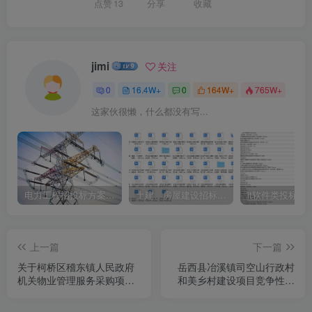
点赞
13
分享
收藏
jimi
关注
0
16.4W+
0
164W+
765W+
这家伙很懒，什么都没有写...
电力工程招投标方案模板
土建、房屋建设招标文件标书模板
it软件类投标书
上一篇
下一篇
关于柯桥区稽东镇人民政府
岳西县冶溪镇司空山行政村
机关物业管理服务采购项目
和美乡村建设项目竞争性磋
的公开招标公告[绍兴市柯桥
商公告
区公共资源交易中心]