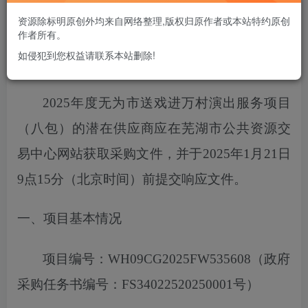
您当前未登录！建议登陆后购买，可保存购买订单
资源除标明原创外均来自网络整理,版权归原作者或本站特约原创
作者所有。
如侵犯到您权益请联系本站删除!
项目概况
2025年度无为市送戏进万村演出服务项目
（八包）
的潜在供应商应在芜湖市公共资源交
易中心网站获取采购文件，
并于
2025
年
1
月
21
日
9点15分
（北京时间）前提交响应文件。
一、项目基本情况
项目编号：
WH09CG2025FW535608
（政府
采购任务书编号：
FS34022520250001号）