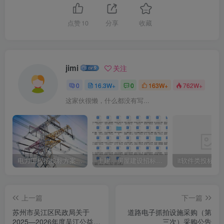
点赞
10
分享
收藏
jimi
关注
0
16.3W+
0
163W+
762W+
这家伙很懒，什么都没有写...
电力工程招投标方案模板
土建、房屋建设招标文件标书模板
it软件类投标书
上一篇
下一篇
苏州市吴江区民政局关于
道路电子抓拍设施采购（第
2025—2026年度吴江公益园
三次）采购公告