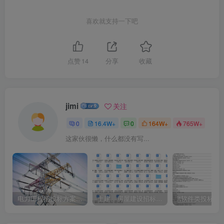
喜欢就支持一下吧
点赞
14
分享
收藏
jimi
关注
0
16.4W+
0
164W+
765W+
这家伙很懒，什么都没有写...
电力工程招投标方案模板
土建、房屋建设招标文件标书模板
it软件类投标书