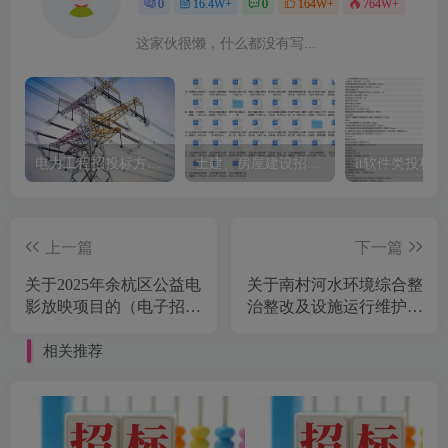
0
16.4W+
0
164W+
764W+
这家伙很懒，什么都没有写...
电力工程招投标方案模板
土建、房屋建设招标文件标书模板
it软件类投标
上一篇
下一篇
关于2025年余杭区公益电
关于南村河水环境综合整
影放映项目的（电子招投
治整改及设施运行维护的
标）公开招标公告[耀华
公开招标公告[浙江同信
建设管理有限公司]
工程项目管理有限公司]
相关推荐