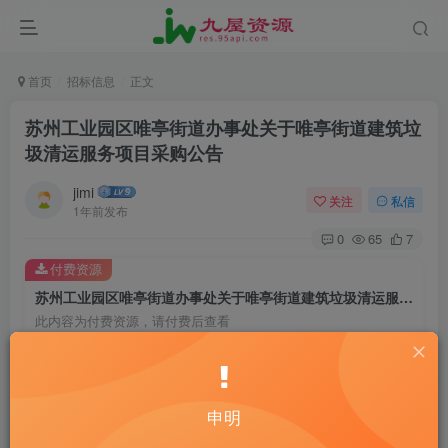
首页
招标信息
正文
苏州工业园区唯亭街道办事处关于唯亭街道建筑垃
圾清运服务项目采购公告
jimi
关注
私信
1年前发布
0
65
7
付费资源
苏州工业园区唯亭街道办事处关于唯亭街道建筑垃圾清运服务项目采购公告
此内容为付费资源，请付费后查看
20
￥
10
免费
黄金会员
￥
钻石会员
申明
立即购买