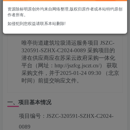
您当前未登录！建议登陆后购买，可保存购买订单
资源除标明原创外均来自网络整理,版权归原作者或本站特约原创
作者所有。
如侵犯到您权益请联系本站删除!
项目概况
唯亭街道建筑垃圾清运服务项目
JSZC-
320591-SZHX-C2024-0089
采购项目的
潜在供应商应在
苏采云政府采购一体化
平台（网址：http://jszfcg.jsczt.cn/）
获取
采购文件，并于
2025-01-24 09:30
（北京
时间）前提交响应文件。
一、项目基本情况
项目编号：
JSZC-320591-SZHX-C2024-
0089