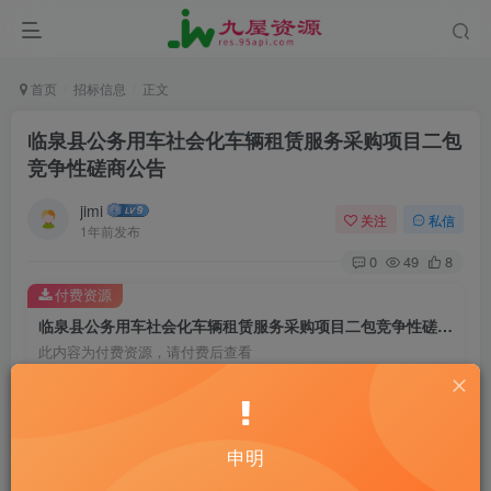
首页
招标信息
正文
临泉县公务用车社会化车辆租赁服务采购项目二包
竞争性磋商公告
jimi
关注
私信
1年前发布
0
49
8
付费资源
临泉县公务用车社会化车辆租赁服务采购项目二包竞争性磋商公告
此内容为付费资源，请付费后查看
20
￥
10
免费
黄金会员
￥
钻石会员
申明
立即购买