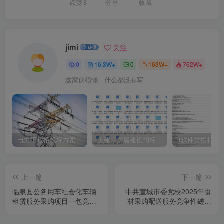
点赞
8
分享
收藏
jimi
关注
0
16.3W+
0
163W+
762W+
这家伙很懒，什么都没有写...
电力工程招投标方案模板
土建、房屋建设招标文件标书模板
it软件类投标书
上一篇
下一篇
临泉县公务用车社会化车辆
中共宣城市委党校2025年食
租赁服务采购项目一包竞争
材采购配送服务竞争性磋商
性磋商公告
公告