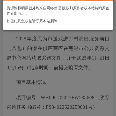
您当前未登录！建议登陆后购买，可保存购买订单
资源除标明原创外均来自网络整理,版权归原作者或本站特约原创
作者所有。
如侵犯到您权益请联系本站删除!
项目概况
2025年度无为市送戏进万村演出服务项目
（八包）
的潜在供应商应在芜湖市公共资源交
易中心网站获取采购文件，
并于
2025
年
1
月
21
日
9点15分
（北京时间）前提交响应文件。
一、项目基本情况
项目编号：
WH09CG2025FW535608
（政府
采购任务书编号：
FS34022520250001号）