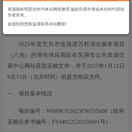
您当前未登录！建议登陆后购买，可保存购买订单
资源除标明原创外均来自网络整理,版权归原作者或本站特约原创
作者所有。
如侵犯到您权益请联系本站删除!
项目概况
2025年度无为市送戏进万村演出服务项目
（八包）
的潜在供应商应在芜湖市公共资源交
易中心网站获取采购文件，
并于
2025
年
1
月
21
日
9点15分
（北京时间）前提交响应文件。
一、项目基本情况
项目编号：
WH09CG2025FW535608
（政府
采购任务书编号：
FS34022520250001号）