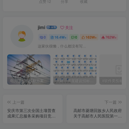
点赞
12
分享
收藏
jimi
关注
0
16.4W+
0
163W+
762W+
这家伙很懒，什么都没有写...
电力工程招投标方案模板
土建、房屋建设招标文件标书模板
it软件类投标书
上一篇
下一篇
安庆市第三次全国土壤普查
高邮市菱塘回族乡人民政府
成果汇总服务采购项目竞争
关于高邮市人民医院第一分
性磋商公告
院提档升级改造工程配套用
房建设项目的竞争性谈判采