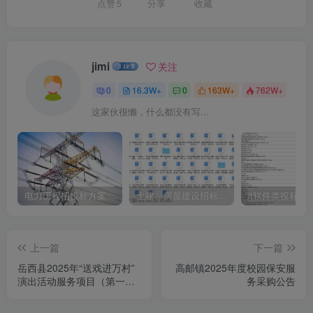
点赞
5
分享
收藏
jimi
关注
0
16.3W+
0
163W+
762W+
这家伙很懒，什么都没有写...
电力工程招投标方案模板
土建、房屋建设招标文件标书模板
it软件类投标书
上一篇
下一篇
岳西县2025年“送戏进万村”
高邮镇2025年度校园保安服
演出活动服务项目（第一
务采购公告
包）竞争性磋商公告