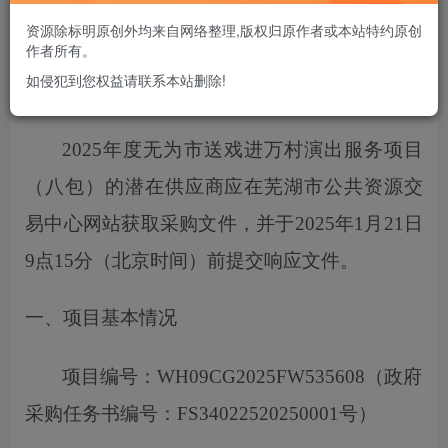
您当前未登录！建议登陆后购买，可保存购买订单
资源除标明原创外均来自网络整理,版权归原作者或本站特约原创
作者所有。
如侵犯到您权益请联系本站删除!
项目概况
2025年度无为市送戏进万村演出服务项目
（八包）
的潜在供应商应在芜湖市公共资源交
易中心网站获取采购文件，
并于
2025
年
1
月
21
日
9点15分
（北京时间）前提交响应文件。
一、项目基本情况
项目编号：
WH09CG2025FW535608
（政府
采购任务书编号：
FS34022520250001号）