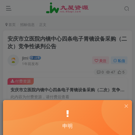
首页
招标信息
正文
安庆市立医院内镜中心四条电子胃镜设备采购（二
次）竞争性谈判公告
jimi
关注
私信
1年前发布
0
47
5
付费资源
安庆市立医院内镜中心四条电子胃镜设备采购（二次）竞争性谈判公告
此内容为付费资源，请付费后查看
20
￥
10
免费
黄金会员
￥
钻石会员
申明
立即购买