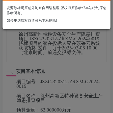
您当前未登录！建议登陆后购买，可保存购买订单
资源除标明原创外均来自网络整理,版权归原作者或本站特约原创
作者所有。
如侵犯到您权益请联系本站删除!
项目概况
徐州高新区特种设备安全生产隐患排查
项目
JSZC-320312-ZRXM-G2024-0019
招标项目的潜在投标人应在
苏采云系统
获取招标文件，并于
2025-02-06 10:00
（北京时间）前递交投标文
件。
一、项目基本情况
项目编号：
JSZC-320312-ZRXM-G2024-
0019
项目名称：
徐州高新区特种设备安全生产
隐患排查项目
预算金额：
62.000000万元