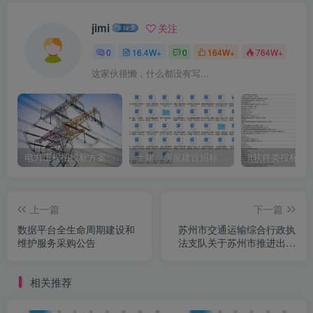
jimi
关注
0
16.4W+
0
164W+
764W+
这家伙很懒，什么都没有写...
电力工程招投标方案模板
土建、房屋建设招标文件标书模板
it软件类投标书
上一篇
下一篇
数据平台全生命周期建设和
苏州市交通运输综合行政执
维护服务采购公告
法支队关于苏州市推进出租
汽车新老业态协同发展咨询
服务项目的竞争性磋商采购
相关推荐
公告