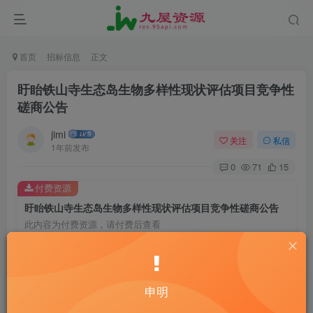
首页
招标信息
正文
盱眙铁山寺生态岛生物多样性现状评估项目竞争性
磋商公告
jimi
关注
私信
1年前发布
0
71
15
付费资源
盱眙铁山寺生态岛生物多样性现状评估项目竞争性磋商公告
此内容为付费资源，请付费后查看
20
￥
10
免费
黄金会员
￥
钻石会员
申明
立即购买