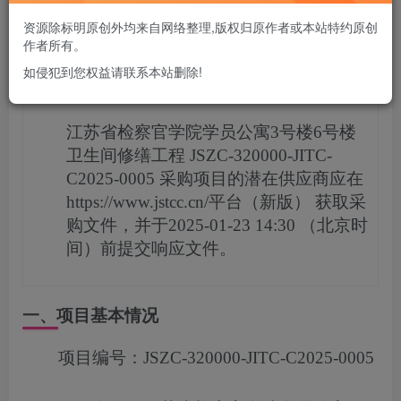
您当前未登录！建议登陆后购买，可保存购买订单
资源除标明原创外均来自网络整理,版权归原作者或本站特约原创
作者所有。
如侵犯到您权益请联系本站删除!
项目概况
江苏省检察官学院学员公寓3号楼6号楼
卫生间修缮工程
JSZC-320000-JITC-
C2025-0005
采购项目的潜在供应商应在
https://www.jstcc.cn/平台（新版）
获取采
购文件，并于
2025-01-23 14:30
（北京时
间）前提交响应文件。
一、项目基本情况
项目编号：
JSZC-320000-JITC-C2025-0005