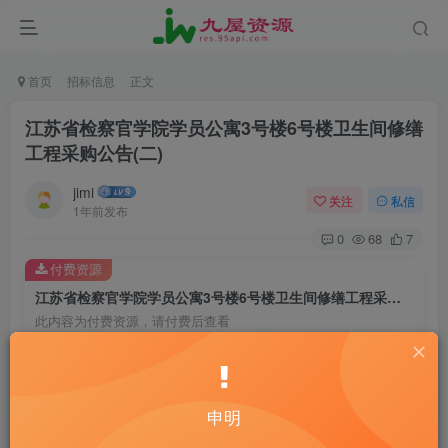
首页
招标信息
正文
江苏省检察官学院学员公寓3号楼6号楼卫生间修缮
工程采购公告(二)
jimi
关注
私信
1年前发布
0
68
7
付费资源
江苏省检察官学院学员公寓3号楼6号楼卫生间修缮工程采购公告(二)
此内容为付费资源，请付费后查看
20
￥
10
免费
黄金会员
￥
钻石会员
申明
立即购买