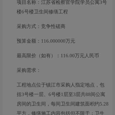
项目名称：
江苏省检察官学院学员公寓3号
楼6号楼卫生间修缮工程
采购方式：
竞争性磋商
预算金额：
116.000000万元
最高限价（如有）：
116.00万元人民币
采购需求：
工程地点位于镇江市
采购人指定地点
，
包
括
3
号楼一层、
6
号楼
1
层至
3
层共
88
间公寓
房间的卫生间，
每间卫生间建筑面积约
5.28
平方
，修缮施工内容包括但不限于：卫生