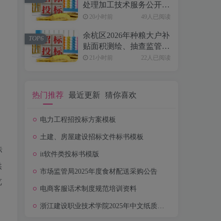
处理加工技术服务公开招
标公告
20小时前
49人已阅读
余杭区2026年种粮大户补
TOP6
贴面积测绘、抽查监管项
目的公开招标公告
21小时前
22人已阅读
热门推荐
最近更新
猜你喜欢
均
电力工程招投标方案模板
土建、房屋建设招标文件标书模板
标
it软件类投标书模版
供
市场监管局2025年度食材配送采购公告
览
电商客服话术制度规范培训资料
浙江建设职业技术学院2025年中文纸质图书采购项目公开招标公告