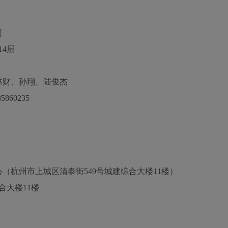
司
14层
林财、孙翔、陆俊杰
85860235
（杭州市上城区清泰街549号城建综合大楼11楼）
合大楼11楼