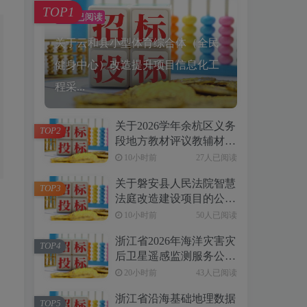
TOP1
39人已阅读
关于云和县小型体育综合体（全民
健身中心）改造提升项目信息化工
程采...
关于2026学年余杭区义务
TOP2
段地方教材评议教辅材料
项目采购的公开招标公告
10小时前
27人已阅读
[浙江中达工程造价事务
关于磐安县人民法院智慧
所有限公司]
TOP3
法庭改造建设项目的公开
招标公告[金华市政府采
10小时前
50人已阅读
购中心磐安县分中心]
浙江省2026年海洋灾害灾
TOP4
后卫星遥感监测服务公开
招标公告
20小时前
43人已阅读
浙江省沿海基础地理数据
TOP5