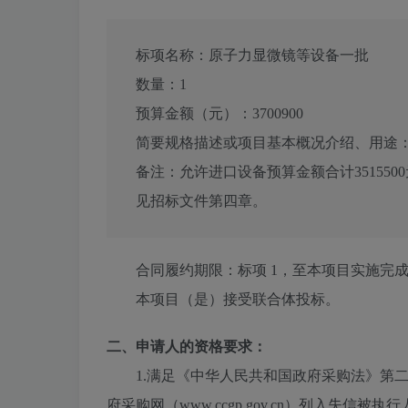
标项名称：
原子力显微镜等设备一批
数量：
1
预算金额（元）：
3700900
简要规格描述或项目基本概况介绍、用途
备注：
允许进口设备预算金额合计351550
见招标文件第四章。
合同履约期限：
标项 1，至本项目实施完
本项目（
是
）接受联合体投标。
二、申请人的资格要求：
1.满足《中华人民共和国政府采购法》第二十二条规
府采购网（www.ccgp.gov.cn）列入失