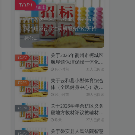
TOP1
32人已阅读
关于2026年房产（物业）类纠纷源
头治理暨行业性调解服务的公开招
标公...
关于2026年衢州市柯城区
TOP2
航埠镇保洁保绿一体化服
务项目的公开招标公告
16小时前
31人已阅读
[浙江豪圣建设项目管理
配
关于云和县小型体育综合
有限公司]
TOP3
体（全民健身中心）改造
。
提升项目信息化工程采购
20小时前
39人已阅读
项目（第二次）的公开招
关于2026学年余杭区义务
标公告[云和县云采工程
TOP4
段地方教材评议教辅材料
咨询有限公司]
项目采购的公开招标公告
昨天
27人已阅读
[浙江中达工程造价事务
关于磐安县人民法院智慧
所有限公司]
TOP5