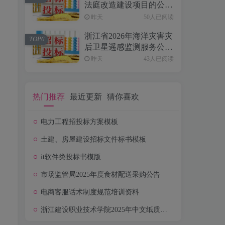
法庭改造建设项目的公开
招标公告[金华市政府采
昨天
50人已阅读
购中心磐安县分中心]
浙江省2026年海洋灾害灾
TOP6
后卫星遥感监测服务公开
招标公告
昨天
43人已阅读
热门推荐
最近更新
猜你喜欢
均
电力工程招投标方案模板
土建、房屋建设招标文件标书模板
it软件类投标书模版
市场监管局2025年度食材配送采购公告
电商客服话术制度规范培训资料
浙江建设职业技术学院2025年中文纸质图书采购项目公开招标公告