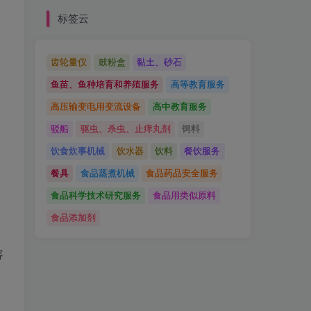
标签云
齿轮量仪
鼓粉盒
黏土、砂石
鱼苗、鱼种培育和养殖服务
高等教育服务
高压输变电用变流设备
高中教育服务
驳船
驱虫、杀虫、止痒丸剂
饲料
饮食炊事机械
饮水器
饮料
餐饮服务
餐具
食品蒸煮机械
食品药品安全服务
食品科学技术研究服务
食品用类似原料
食品添加剂
容
2