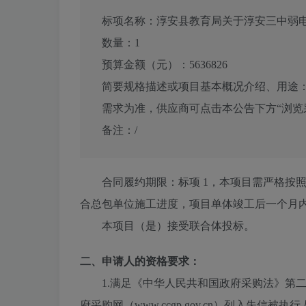
标项名称：
淳安县教育局关于淳安三中弱
数量：
1
预算金额（元）：
5636826
简要规格描述或项目基本概况介绍、用途
需求为准，供应商可点击本公告下方“浏览
备注：
/
合同履约期限：
标项 1，本项目需严格按
合总包单位施工进度，项目单体竣工后一个月
本项目（
是
）接受联合体投标。
二、申请人的资格要求：
1.满足《中华人民共和国政府采购法》第二十二条规
府采购网（www.ccgp.gov.cn）列入失