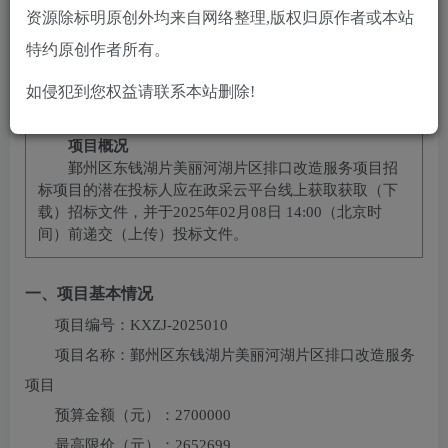
10
免费
黄金会员
￥
钻石会员
资源除标明原创外均来自网络整理,版权归原作者或本站
立即购买
特约原创作者所有。
您当前未登录！建议登陆后购买，可保存购买订单
如侵犯到您权益请联系本站删除!
项目概况
鄞州区东钱湖片美丽河湖片区排口改造服务项目
招
标项目的潜在投标人应在
政采云平台线上获取
获取（下
载）招标文件，并于
2025年02月08日 14:00
（北京时
间）前递交（上传）投标文件。
一、项目基本情况
项目编号：
KXZJ-2025010
项目名称：
鄞州区东钱湖片美丽河湖片区排口改造服务
项目
预算金额（元）：
2700000
最高限价（元）：
2652699