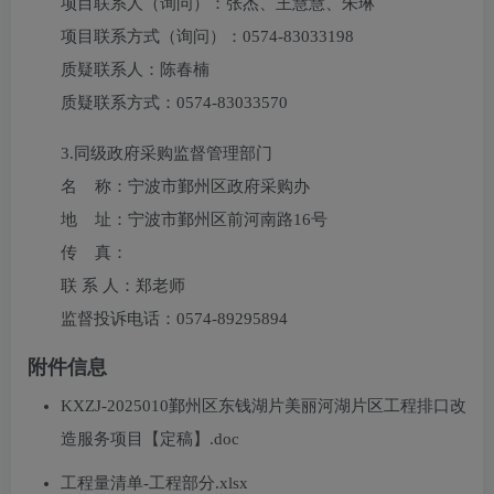
项目联系人（询问）：
张杰、王慧慧、朱琳
项目联系方式（询问）：
0574-83033198
质疑联系人：
陈春楠
质疑联系方式：
0574-83033570
3.
同级政府采购监督管理部门
名 称：宁波市鄞州区政府采购办
地 址：宁波市鄞州区前河南路16号
传 真：
联 系 人：郑老师
监督投诉电话：0574-89295894
附件信息
KXZJ-2025010鄞州区东钱湖片美丽河湖片区工程排口改
造服务项目【定稿】.doc
工程量清单-工程部分.xlsx