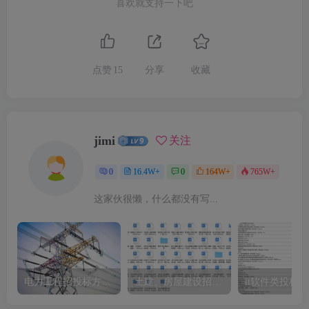
喜欢就支持一下吧
点赞
15
分享
收藏
jimi
关注
0
16.4W+
0
164W+
765W+
这家伙很懒，什么都没有写...
电力工程招投标方案模板
土建、房屋建设招标文件标书模板
it软件类投标