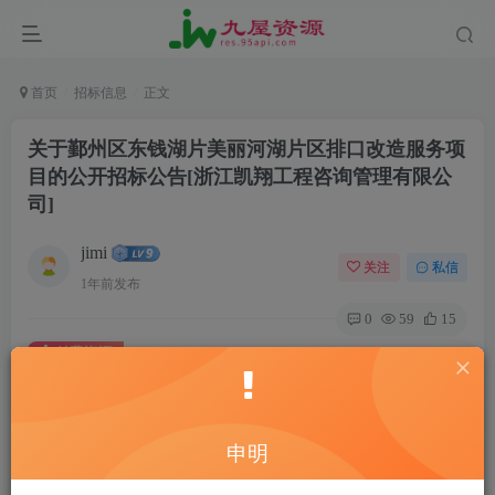
首页
招标信息
正文
关于鄞州区东钱湖片美丽河湖片区排口改造服务项
目的公开招标公告[浙江凯翔工程咨询管理有限公
司]
jimi
关注
私信
1年前发布
0
59
15
付费资源
关于鄞州区东钱湖片美丽河湖片区排口改造服务项目的公开招标公告[浙江凯翔工程咨询管理有限公司]
此内容为付费资源，请付费后查看
20
申明
￥