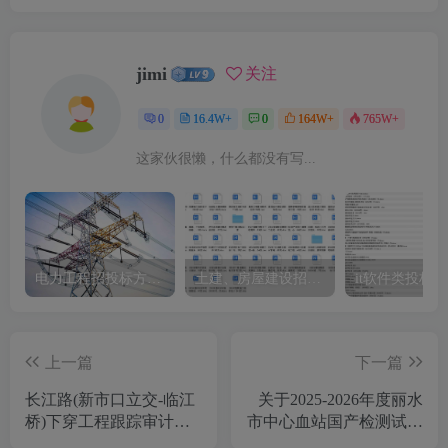
jimi
关注
0
16.4W+
0
164W+
765W+
这家伙很懒，什么都没有写...
电力工程招投标方案模板
土建、房屋建设招标文件标书模板
it软件类投标
上一篇
下一篇
长江路(新市口立交-临江
关于2025-2026年度丽水
桥)下穿工程跟踪审计竞
市中心血站国产检测试剂
争性磋商公告
采购项目的公开招标公告