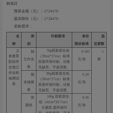
购项目
预算金额（元）：
2728470
最高限价（元）：
2728470
采购需求：
名
类
印刷要求
单价
选
称
别
限价标准
定家数
义
70g双胶原生纸
独
0.185
1
务教育
（39cm*27cm）标准
立作业
元
/张
家
阶段学
双面环保印刷，
试卷
卷
生独立
无缺页、字迹清楚。
作业和
80g双胶原生纸
期
0.20
抽测试
（39cm*27cm）标准
末抽测
元
/张
卷
双面环保印刷，
试卷
卷
无缺页、字迹清楚。
100g 双胶原生
答
0.36
纸（
42cm*29.7cm
）
题纸
元
/张
大规双
面环保印