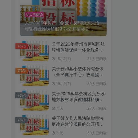
32人已阅读
关于2026年房产（物业）类纠纷源头治
理暨行业性调解服务的公开招标公...
关于2026年衢州市柯城区航
TOP2
埠镇保洁保绿一体化服务项
乐
目的公开招标公告[浙江豪圣
15小时前
31人已阅读
建设项目管理有限公司]
关于云和县小型体育综合体
TOP3
（全民健身中心）改造提升
项目信息化工程采购项目
19小时前
39人已阅读
（第二次）的公开招标公告
[云和县云采工程咨询有限公
关于2026学年余杭区义务段
TOP4
司]
地方教材评议教辅材料项目
采购的公开招标公告[浙江中
昨天
27人已阅读
达工程造价事务所有限公司]
关于磐安县人民法院智慧法
TOP5
庭改造建设项目的公开招标
公告[金华市政府采购中心磐
昨天
50人已阅读
安县分中心]