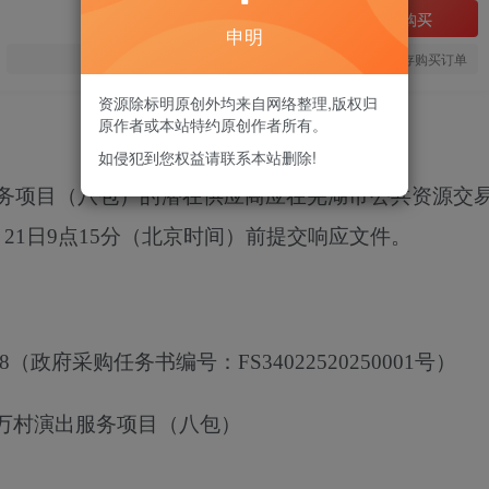
立即购买
申明
您当前未登录！建议登陆后购买，可保存购买订单
资源除标明原创外均来自网络整理,版权归
原作者或本站特约原创作者所有。
如侵犯到您权益请联系本站删除!
服务项目（八包）
的潜在供应商应在芜湖市公共资源交
月
21
日
9点15分
（北京时间）前提交响应文件。
8
（政府采购任务书编号：
FS34022520250001号）
进万村演出服务项目（八包）