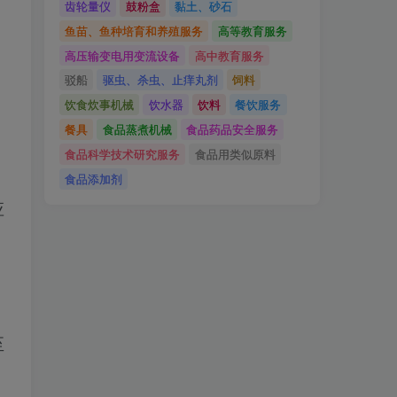
齿轮量仪
鼓粉盒
黏土、砂石
鱼苗、鱼种培育和养殖服务
高等教育服务
高压输变电用变流设备
高中教育服务
驳船
驱虫、杀虫、止痒丸剂
饲料
饮食炊事机械
饮水器
饮料
餐饮服务
餐具
食品蒸煮机械
食品药品安全服务
食品科学技术研究服务
食品用类似原料
食品添加剂
应
至