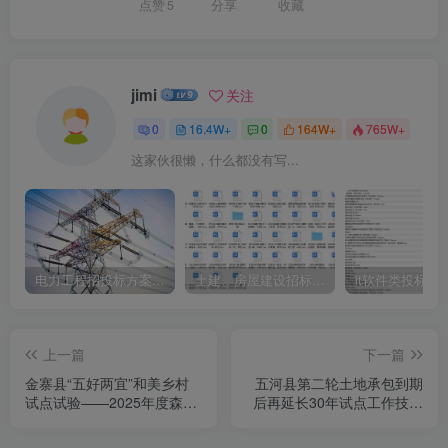
点赞
5
分享
收藏
jimi
关注
0
16.4W+
0
164W+
765W+
这家伙很懒，什么都没有写...
电力工程招投标方案模板
土建、房屋建设招标文件标书模板
it软件类投标书
上一篇
下一篇
金寨县“五好两宜”和美乡村
五河县第二轮土地承包到期
试点试验——2025年度森林
后再延长30年试点工作技术
休闲食品开发项目竞争性磋
服务(第三批)项目二包公开
商公告
招标公告