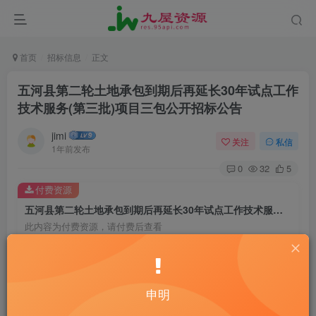
首页
招标信息
正文
五河县第二轮土地承包到期后再延长30年试点工作
技术服务(第三批)项目三包公开招标公告
jimi
关注
私信
1年前发布
0
32
5
付费资源
五河县第二轮土地承包到期后再延长30年试点工作技术服务(第三批)项目三包公开招标公告
此内容为付费资源，请付费后查看
20
￥
10
免费
黄金会员
￥
钻石会员
申明
立即购买