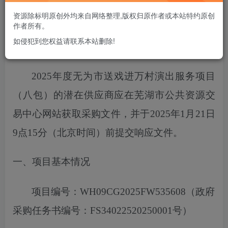
您当前未登录！建议登陆后购买，可保存购买订单
资源除标明原创外均来自网络整理,版权归原作者或本站特约原创
作者所有。
如侵犯到您权益请联系本站删除!
项目概况
2025年度无为市送戏进万村演出服务项目
（八包）
的潜在供应商应在芜湖市公共资源交
易中心网站获取采购文件，
并于
2025
年
1
月
21
日
9点15分
（北京时间）前提交响应文件。
一、项目基本情况
项目编号：
WH09CG2025FW535608
（政府
采购任务书编号：
FS34022520250001号）