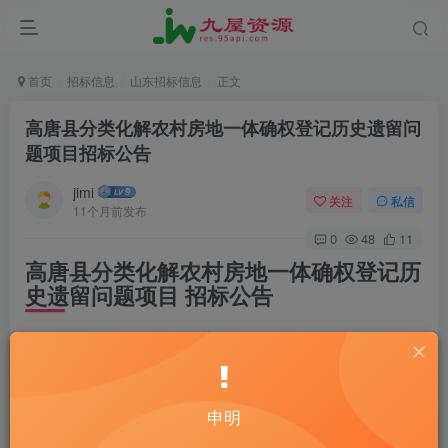
首页
招标信息
山东招标信息
正文
高唐县分类化解农村房地一体确权登记历史遗留问
题项目招标公告
jimi
关注
私信
11个月前发布
0
48
11
高唐县分类化解农村房地一体确权登记历
史遗留问题项目 招标公告
一、项目基本情况
项目编号：SDGP371526000202502000186
申明
聊城市公共资源交易中心系统内编号：XGTZFCG-2025-196