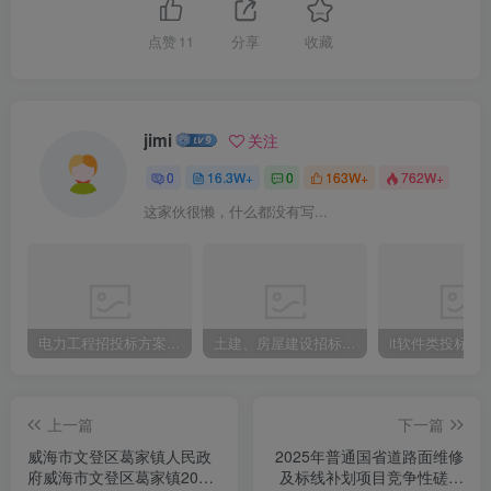
点赞
11
分享
收藏
jimi
关注
0
16.3W+
0
163W+
762W+
这家伙很懒，什么都没有写...
电力工程招投标方案模板
土建、房屋建设招标文件标书模板
it软件类投标书
上一篇
下一篇
威海市文登区葛家镇人民政
2025年普通国省道路面维修
府威海市文登区葛家镇2025
及标线补划项目竞争性磋商