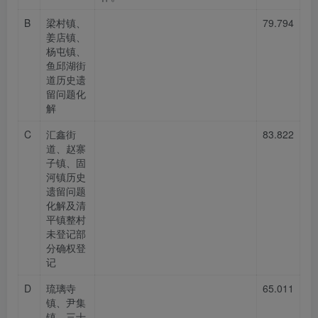
B
梁村镇、
79.794
姜店镇、
杨屯镇、
鱼邱湖街
道历史遗
留问题化
解
C
汇鑫街
83.822
道、赵寨
子镇、固
河镇历史
遗留问题
化解及清
平镇整村
未登记部
分确权登
记
D
琉璃寺
65.011
镇、尹集
镇、三十