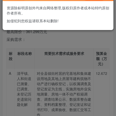
项目名称：高唐县分类化解农村房地一体确权登记历史遗留
资源除标明原创外均来自网络整理,版权归原作者或本站特约原创
问题项目
作者所有。
采购方式：公开招标
如侵犯到您权益请联系本站删除!
预算金额：361.299万元
最高限价：361.299万元
采购需求：
标
标段名称
简要技术需求或服务要求
预算金
段
额（万
元）
A
清平镇、
对全县镇街村居的宅基地和集体建
12.672
人和街道
设用地及其地上房屋等建构筑物不
已测量、
动产进行确权登记，以权属调查及
已调查、
登记发证为主线，实施房地外业实
未登记历
地测量、房地一体不动产权籍调
史遗留问
查、调查结果公示、数据库整合建
题化解
库、资料档案整理、登记发证和证
书打印、成果验收、数据汇交等工
作。