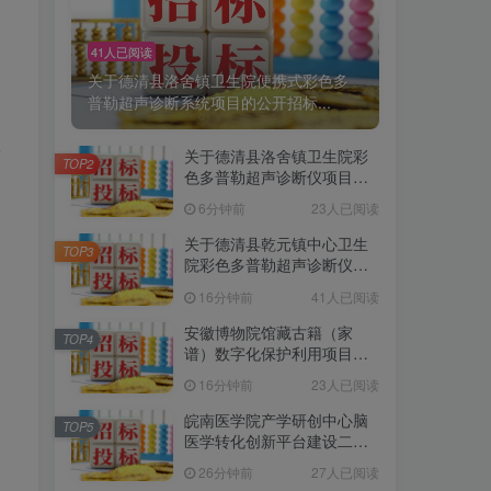
41人已阅读
关于德清县洛舍镇卫生院便携式彩色多
普勒超声诊断系统项目的公开招标...
乐
关于德清县洛舍镇卫生院彩
TOP2
色多普勒超声诊断仪项目的
公开招标公告[浙江省国际技
6分钟前
23人已阅读
术设备招标有限公司]
关于德清县乾元镇中心卫生
TOP3
院彩色多普勒超声诊断仪项
目的公开招标公告[浙江省国
16分钟前
41人已阅读
际技术设备招标有限公司]
安徽博物院馆藏古籍（家
TOP4
谱）数字化保护利用项目公
开招标公告
16分钟前
23人已阅读
皖南医学院产学研创中心脑
TOP5
医学转化创新平台建设二期
(3包)招标公告
26分钟前
27人已阅读