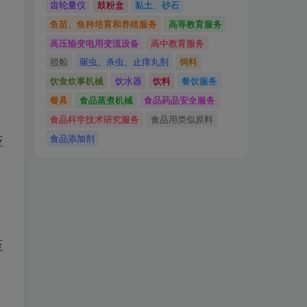
齿轮量仪
鼓粉盒
黏土、砂石
鱼苗、鱼种培育和养殖服务
高等教育服务
高压输变电用变流设备
高中教育服务
驳船
驱虫、杀虫、止痒丸剂
饲料
饮食炊事机械
饮水器
饮料
餐饮服务
餐具
食品蒸煮机械
食品药品安全服务
食品科学技术研究服务
食品用类似原料
食品添加剂
应
至