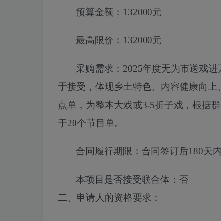
预算金额：
132000元
最高限价：
132000元
采购需求：
2025年度无为市送戏
于接受，体现乡土特色、内容健康向上
点单，为整本
大戏或
3-5折子戏，根
于20个节目单
。
合同履行期限：
合同签订后180天
本项目
是否
接受联合体
：
否
二、申请人的资格要求
：