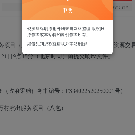
您当前未登录！建议登陆后购买，可保存购买订单
申明
资源除标明原创外均来自网络整理,版权归
原作者或本站特约原创作者所有。
如侵犯到您权益请联系本站删除!
服务项目（八包）
的潜在供应商应在芜湖市公共资源交
月
21
日
9点15分
（北京时间）前提交响应文件。
8
（政府采购任务书编号：
FS34022520250001号）
进万村演出服务项目（八包）